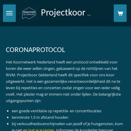
Ga
Gelderland
direct
Projectkoor
naar
de
hoofdinhoud
CORONAPROTOCOL
Het Koornetwerk Nederland heeft een protocol ontwikkeld voor
koren die weer willen zingen, gebaseerd op de richtlijnen van het
RIVM. Projectkoor Gelderland heeft dit specifiek voor ons koor
uitgewerkt. Het is een gezamenlijke verantwoordelijkheid dit na te
leven bij repetities en concerten zodat zingen voor een ieder veilig
voelt. Het plezier mag er immers niet onder lijden. De belangrijkste
uitgangspunten zijn:
een goede ventilatie op repetitie- en concertlocaties
tenminste 1,5 m afstand houden
bij verkoudheidsverschijnselen van jezelf of je huisgenoten, kom
je niet
en laat je je
testen
.
I
nformeer de koorleider hierover.