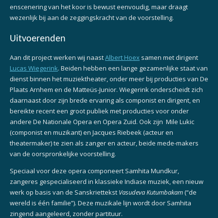
enscenering van het koor is bewust eenvoudig, maar draagt
wezenlijk bij aan de zeggingskracht van de voorstelling.
Uitvoerenden
Aan dit project werken wij naast
Albert Hoex
samen met dirigent
Lucas Wiegerink
. Beiden hebben een lange gezamenlijke staat van
dienst binnen het muziektheater, onder meer bij producties van De
Plaats Arnhem en de Matteüs-Junior. Wiegerink onderscheidt zich
daarnaast door zijn brede ervaring als componist en dirigent, en
bereikte recent een groot publiek met producties voor onder
andere De Nationale Opera en Opera Zuid. Ook zijn Mile Lukic
(componist en muzikant) en Jacques Riebeek (acteur en
theatermaker) te zien als zanger en acteur, beide mede-makers
van de oorspronkelijke voorstelling.
Speciaal voor deze opera componeert Samhita Mundkur,
zangeres gespecialiseerd in klassieke Indiase muziek, een nieuw
werk op basis van de Sanskriettekst
Vasudeva Kutumbakam
(“de
wereld is één familie”). Deze muzikale lijn wordt door Samhita
zingend aangeleerd, zonder partituur.