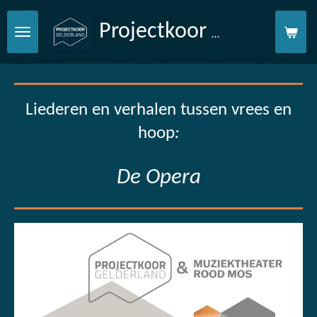
Ga
Gelderland
direct
Projectkoor
naar
de
hoofdinhoud
Liederen en verhalen tussen vrees en
hoop
:
De Opera