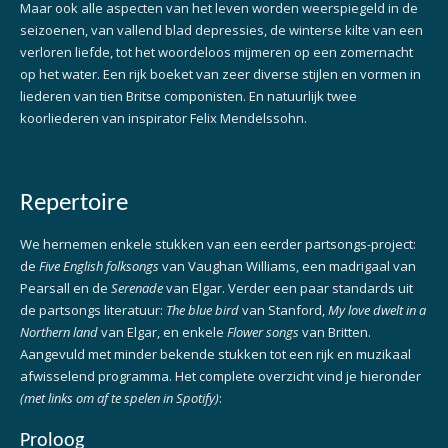
Maar ook alle aspecten van het leven worden weerspiegeld in de
seizoenen, van vallend blad depressies, de winterse kilte van een
verloren liefde, tot het woordeloos mijmeren op een zomernacht
op het water. Een rijk boeket van zeer diverse stijlen en vormen in
liederen van tien Britse componisten. En natuurlijk twee
koorliederen van inspirator Felix Mendelssohn.
Repertoire
We hernemen enkele stukken van een eerder partsongs-project:
de
Five English folksongs
van Vaughan Williams, een madrigaal van
Pearsall en de
Serenade
van Elgar. Verder een paar standards uit
de partsongs literatuur:
The blue bird
van Stanford,
My love dwelt in a
Northern land
van Elgar, en enkele
Flower songs
van Britten.
Aangevuld met minder bekende stukken tot een rijk en muzikaal
afwisselend programma. Het complete overzicht vind je hieronder
(met links om af te spelen in Spotify)
:
Proloog