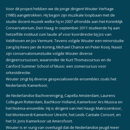
Voor dit project hebben we de jonge dirigent Wouter Verhage
(1985) aangetrokken. Hij begon zijn muzikale loopbaan met de
studie docent muziek welke hij in 2007 afrondde aan het Koninklijk
Conservatorium, Den Haag. In september 2011 studeerde hij aan
hetzelfde instituut cum laude af voor koordirectie bij Jos van
Veldhoven en Jos Vermunt. Tevens volgde Wouter een minorstudie
zang bij Kees-Jan de Koning, Michael Chance en Peter Kooij. Naast
zijn conservatoriumstudie volgde Wouter diverse
dirigeercursussen, waaronder de Kurt Thomascursus en de
Canford Summer School of Music: een zomercursus voor
orkestdirectie.
Wouter zingt bij diverse gespecialiseerde ensembles zoals het
Nederlands Kamerkoor,
de Nederlandse Bachvereniging, Capella Amsterdam, Laurens
Collegium Rotterdam, Bachkoor Holland, Kamerkoor Ars Musica en
het Noëma-ensemble. Hij is dirigent van Het Haags Matrozenkoor,
het Monteverdi Kamerkoor Utrecht, het Leids Cantate Consort, en
het St. Joris Kamerkoor uit Amersfoort.
Wouter is er vurig van overtuigd dat de Nederlandse jeugd meer