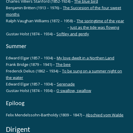
Charles Villiers Stanford (1852-1924) –
The blue bird
Benjamin Britten (1913 – 1976) –
The Succesion of the four sweet
months
Ralph Vaughan Williams (1872 – 1958) –
The springtime of the year
–
Just as the tide was flowing
Gustav Holst (1874 – 1934) –
Softley and gently
Summer
Edward Elgar (1857 – 1934) –
My love dwelt in a Northen Land
Frank Bridge (1879 – 1941) –
The bee
Frederick Delius (1862 – 1934) –
To be sung on a summer night on
the water
Edward Elgar (1857 – 1934) –
Serenade
Gustav Holst (1874 – 1934) –
O swallow, swallow
Epiloog
Felix Mendelssohn-Bartholdy (1809 – 1847) –
Abschied vom Walde
Dirigent