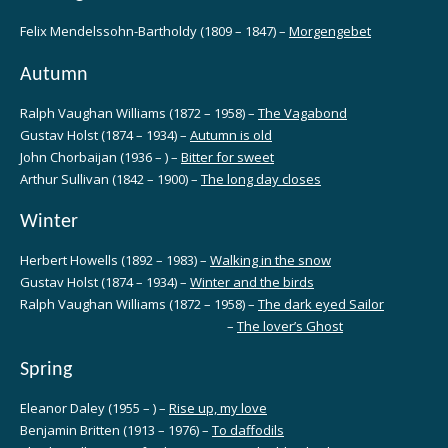
Felix Mendelssohn-Bartholdy (1809 – 1847) –
Morgengebet
Autumn
Ralph Vaughan Williams (1872 – 1958) –
The Vagabond
Gustav Holst (1874 – 1934) –
Autumn is old
John Chorbaijan (1936 – ) –
Bitter for sweet
Arthur Sullivan (1842 – 1900) –
The long day closes
Winter
Herbert Howells (1892 – 1983) –
Walking in the snow
Gustav Holst (1874 – 1934) –
Winter and the birds
Ralph Vaughan Williams (1872 – 1958) –
The dark eyed Sailor
–
The lover’s Ghost
Spring
Eleanor Daley (1955 – ) –
Rise up, my love
Benjamin Britten (1913 – 1976) –
To daffodils