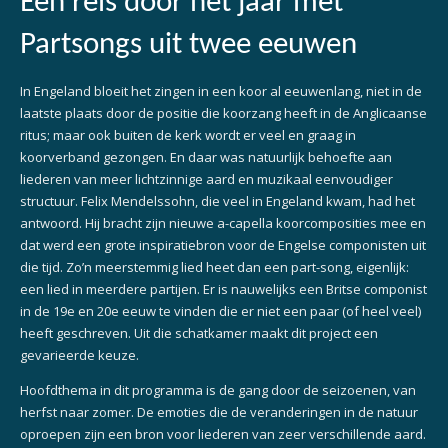
Een reis door het jaar met
Partsongs uit twee eeuwen
In Engeland bloeit het zingen in een koor al eeuwenlang, niet in de
laatste plaats door de positie die koorzang heeft in de Anglicaanse
ritus; maar ook buiten de kerk wordt er veel en graag in
koorverband gezongen. En daar was natuurlijk behoefte aan
liederen van meer lichtzinnige aard en muzikaal eenvoudiger
structuur. Felix Mendelssohn, die veel in Engeland kwam, had het
antwoord. Hij bracht zijn nieuwe a-capella koorcomposities mee en
dat werd een grote inspiratiebron voor de Engelse componisten uit
die tijd. Zo’n meerstemmig lied heet dan een part-song, eigenlijk:
een lied in meerdere partijen. Er is nauwelijks een Britse componist
in de 19e en 20e eeuw te vinden die er niet een paar (of heel veel)
heeft geschreven. Uit die schatkamer maakt dit project een
gevarieerde keuze.
Hoofdthema in dit programma is de gang door de seizoenen, van
herfst naar zomer. De emoties die de veranderingen in de natuur
oproepen zijn een bron voor liederen van zeer verschillende aard.