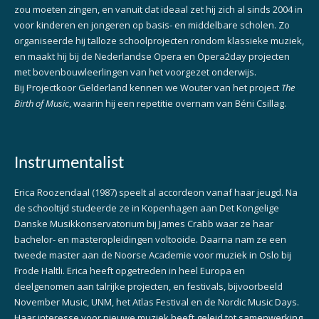
zou moeten zingen, en vanuit dat ideaal zet hij zich al sinds 2004 in
voor kinderen en jongeren op basis- en middelbare scholen. Zo
organiseerde hij talloze schoolprojecten rondom klassieke muziek,
en maakt hij bij de Nederlandse Opera en Opera2day projecten
met bovenbouwleerlingen van het voorgezet onderwijs.
Bij Projectkoor Gelderland kennen we Wouter van het project
The
Birth of Music
, waarin hij een repetitie overnam van Béni Csillag.
Instrumentalist
Erica Roozendaal (1987) speelt al accordeon vanaf haar jeugd. Na
de schooltijd studeerde ze in Kopenhagen aan Det Kongelige
Danske Musikkonservatorium bij James Crabb waar ze haar
bachelor- en masteropleidingen voltooide. Daarna nam ze een
tweede master aan de Noorse Academie voor muziek in Oslo bij
Frode Haltli. Erica heeft opgetreden in heel Europa en
deelgenomen aan talrijke projecten, en festivals, bijvoorbeeld
November Music, UNM, het Atlas Festival en de Nordic Music Days.
Haar interesse voor nieuwe muziek heeft geleid tot samenwerking