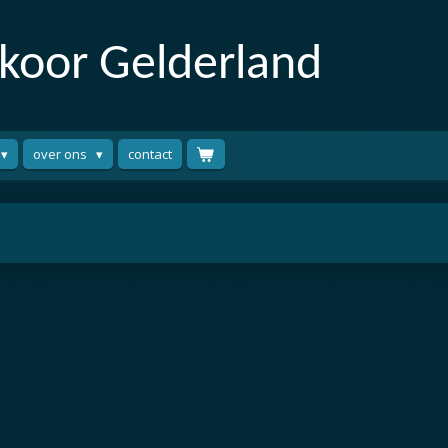
tkoor
Gelderland
over ons
contact